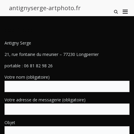
Aller
antignyserge-artphoto.fr
au
Men
Afficher
contenu
le
prin
formulaire
pou
contact
de
mobi
recherche
Antigny Serge
21, rue fontaine du meunier – 77230 Longperrier
portable : 06 81 82 98 26
Votre nom (obligatoire)
Votre adresse de messagerie (obligatoire)
Objet